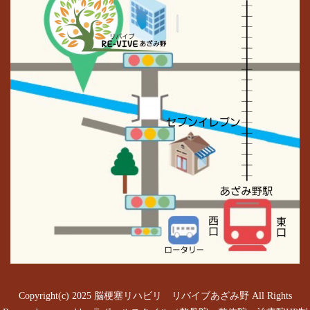
Copyright(c) 2025 脳梗塞リハビリ リバイブあざみ野 All Rights