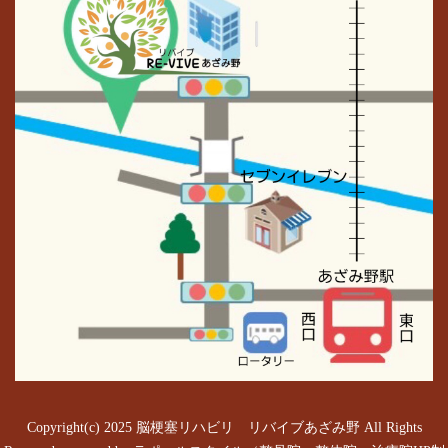
Copyright(c) 2025 脳梗塞リハビリ リバイブあざみ野 All Rights