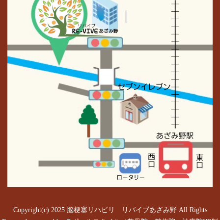
Copyright(c) 2025 脳梗塞リハビリ リバイブあざみ野 All Rights