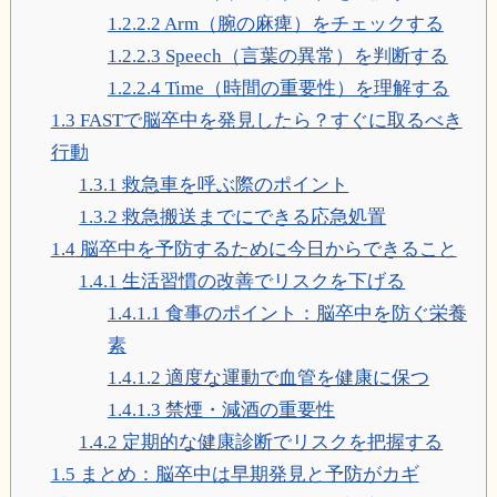
1.2.2.2
Arm（腕の麻痺）をチェックする
1.2.2.3
Speech（言葉の異常）を判断する
1.2.2.4
Time（時間の重要性）を理解する
1.3
FASTで脳卒中を発見したら？すぐに取るべき
行動
1.3.1
救急車を呼ぶ際のポイント
1.3.2
救急搬送までにできる応急処置
1.4
脳卒中を予防するために今日からできること
1.4.1
生活習慣の改善でリスクを下げる
1.4.1.1
食事のポイント：脳卒中を防ぐ栄養
素
1.4.1.2
適度な運動で血管を健康に保つ
1.4.1.3
禁煙・減酒の重要性
1.4.2
定期的な健康診断でリスクを把握する
1.5
まとめ：脳卒中は早期発見と予防がカギ