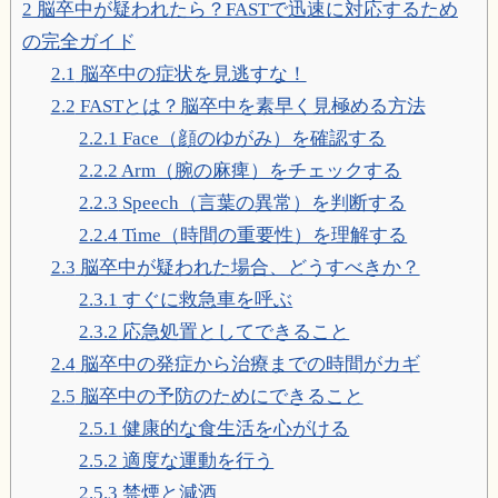
2
脳卒中が疑われたら？FASTで迅速に対応するため
の完全ガイド
2.1
脳卒中の症状を見逃すな！
2.2
FASTとは？脳卒中を素早く見極める方法
2.2.1
Face（顔のゆがみ）を確認する
2.2.2
Arm（腕の麻痺）をチェックする
2.2.3
Speech（言葉の異常）を判断する
2.2.4
Time（時間の重要性）を理解する
2.3
脳卒中が疑われた場合、どうすべきか？
2.3.1
すぐに救急車を呼ぶ
2.3.2
応急処置としてできること
2.4
脳卒中の発症から治療までの時間がカギ
2.5
脳卒中の予防のためにできること
2.5.1
健康的な食生活を心がける
2.5.2
適度な運動を行う
2.5.3
禁煙と減酒