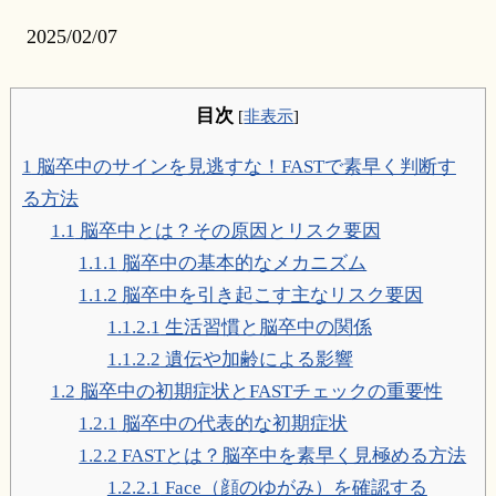
2025/02/07
目次
[
非表示
]
1
脳卒中のサインを見逃すな！FASTで素早く判断す
る方法
1.1
脳卒中とは？その原因とリスク要因
1.1.1
脳卒中の基本的なメカニズム
1.1.2
脳卒中を引き起こす主なリスク要因
1.1.2.1
生活習慣と脳卒中の関係
1.1.2.2
遺伝や加齢による影響
1.2
脳卒中の初期症状とFASTチェックの重要性
1.2.1
脳卒中の代表的な初期症状
1.2.2
FASTとは？脳卒中を素早く見極める方法
1.2.2.1
Face（顔のゆがみ）を確認する