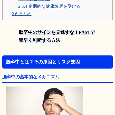
2.5.4
定期的な健康診断を受ける
2.6
まとめ
脳卒中のサインを見逃すな！FASTで
素早く判断する方法
脳卒中とは？その原因とリスク要因
脳卒中の基本的なメカニズム