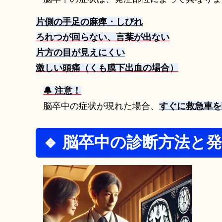
片側の手足の麻痺・しびれ
ろれつが回らない、言葉が出ない
片方の目が見えにくい
激しい頭痛（くも膜下出血の場合）
🔔 注意！
脳卒中の症状が現れた場合、
すぐに救急車を
🔹 脳卒中の診断方法と