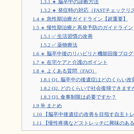
1.3.1
🔸 脳卒中の診断方法
1.3.2
🔸 発症時の対応（FASTチェックリ
1.4
🔹 急性期治療ガイドライン【超重要】
1.5
🔹 慢性期治療と再発予防のガイドライン
1.5.1
✅ 生活習慣の改善
1.5.2
✅ 薬物療法
1.6
🔹 脳卒中後のリハビリと機能回復プログ
1.7
🔹 在宅ケアと介護のポイント
1.8
🔹 よくある質問（FAQ）
1.8.1
Q1. 脳卒中の後遺症はどのくらい
1.8.2
Q2. どのくらいで社会復帰できます
1.8.3
Q3. 食事制限は必要ですか？
1.9
🎯 まとめ
1.10
【脳卒中後遺症の改善を目指す自主ト
1.11
【慢性疼痛などストレッチに興味のあ