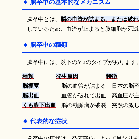
🔸 脳卒中の基本的なメカニズム
脳卒中とは、
脳の血管が詰まる、または破れ
しているため、血流が止まると脳細胞が死滅
🔸 脳卒中の種類
脳卒中には、以下の3つのタイプがあります
種類
発生原因
特徴
脳梗塞
脳の血管が詰まる
日本の脳卒
脳出血
血管が破れて出血
高血圧が主
くも膜下出血
脳の動脈瘤が破裂
突然の激し
🔸 代表的な症状
脳卒中の症状は、発症部位によって異なりま