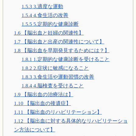
1.5.3
3.適度な運動
1.5.4
4.食生活の改善
1.5.5
5.定期的な健康診断
1.6
【脳出血と妊婦の関連性】
1.7
【脳出血と出産の関連性について】
1.8
【脳出血を早期発見するためには？】
1.8.1
1.定期的な健康診断を受けること
1.8.2
2.症状に敏感になること
1.8.3
3.食生活や運動習慣の改善
1.8.4
4.脳検査を受けること
1.9
【脳出血の治療法は】
1.10
【脳出血の後遺症】
1.11
【脳出血のリハビリテーション】
1.12
【脳出血に対する具体的なリハビリテーショ
ン方法について】