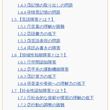
1.4.3
③記憶の取り出しの問題
1.4.4
④情景記憶の問題
1.5
【言語障害とは？】
1.5.1
①言葉の理解が困難
1.5.2
②語彙力の低下
1.5.3
③言語表現の問題
1.5.4
④読み書きの障害
1.6
【領域性知能障害とは？】
1.6.1
①空間認知障害
1.6.2
②手先の運動機能障害
1.6.3
③計算力の低下
1.6.4
④音楽や美術への理解力の低下
1.7
【社会性認知障害とは？】
1.7.1
①社会的な規範や慣習の理解の低下
1.7.2
②行動の調整の困難