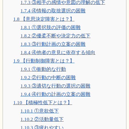
1.7.3
③相手の感情や意図の理解の低下
1.7.4
④情報の取捨選択の困難
1.8
【意思決定障害とは？】
1.8.1
①選択肢の評価の困難
1.8.2
②優柔不断や決定力の低下
1.8.3
③行動計画の立案の困難
1.8.4
④他者の意見に依存する傾向
1.9
【行動制御障害とは？】
1.9.1
①衝動的な行動
1.9.2
②行動の中断の困難
1.9.3
③適切な行動の選択の困難
1.9.4
④行動の計画の立案の困難
1.10
【積極性低下とは？】
1.10.1
①意欲低下
1.10.2
②活動量低下
1.10.3
③疲れやすい