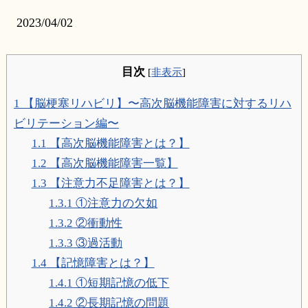
2023/04/02
目次
[
非表示
]
1
【脳梗塞リハビリ】〜高次脳機能障害に対するリハ
ビリテーション編〜
1.1
【高次脳機能障害とは？】
1.2
【高次脳機能障害一覧】
1.3
【注意力不足障害とは？】
1.3.1
①注意力の欠如
1.3.2
②衝動性
1.3.3
③過活動
1.4
【記憶障害とは？】
1.4.1
①短期記憶の低下
1.4.2
②長期記憶の問題