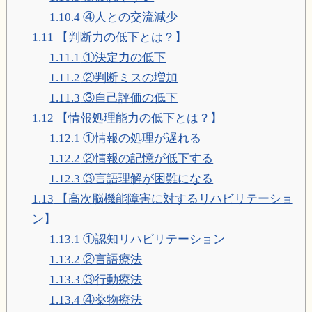
1.10.4
④人との交流減少
1.11
【判断力の低下とは？】
1.11.1
①決定力の低下
1.11.2
②判断ミスの増加
1.11.3
③自己評価の低下
1.12
【情報処理能力の低下とは？】
1.12.1
①情報の処理が遅れる
1.12.2
②情報の記憶が低下する
1.12.3
③言語理解が困難になる
1.13
【高次脳機能障害に対するリハビリテーショ
ン】
1.13.1
①認知リハビリテーション
1.13.2
②言語療法
1.13.3
③行動療法
1.13.4
④薬物療法