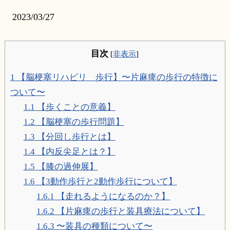
2023/03/27
目次
[
非表示
]
1
【脳梗塞リハビリ 歩行】〜片麻痺の歩行の特徴に
ついて〜
1.1
【歩くことの意義】
1.2
【脳梗塞の歩行問題】
1.3
【分回し歩行とは】
1.4
【内反尖足とは？】
1.5
【膝の過伸展】
1.6
【3動作歩行と2動作歩行について】
1.6.1
【走れるようになるのか？】
1.6.2
【片麻痺の歩行と装具療法について】
1.6.3
〜装具の種類について〜