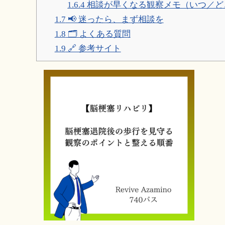
1.6.4
相談が早くなる観察メモ（いつ／ど
1.7
📢 迷ったら、まず相談を
1.8
🗂 よくある質問
1.9
🔗 参考サイト
脳
梗
塞
退
院
後
の
歩
行
を