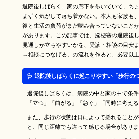
見
退院後しばらく。家の廊下を歩いていて、ち
守
まずく気がして落ち着かない。本人も家族も
る
復と生活の負荷がまだ噛み合っていないこと
｜
があります。この記事では、脳梗塞の退院後
観
見通しが立ちやすいかを、受診・相談の目安
察
→相談につなげる、の流れを作ると、必要以
の
ポ
退院後しばらくに起こりやすい「歩行の
イ
ン
退院後しばらくは、病院の中と家の中で条件
ト
「立つ」「曲がる」「急ぐ」「同時に考える
と
また、歩行の状態は日によって揺れることが
整
と、同じ距離でも違って感じる場合がありま
え