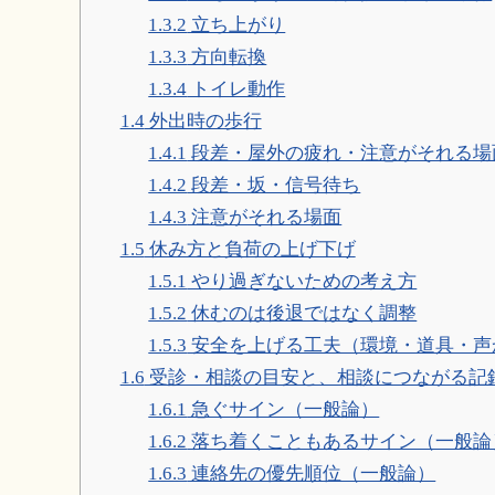
1.3.2
立ち上がり
1.3.3
方向転換
1.3.4
トイレ動作
1.4
外出時の歩行
1.4.1
段差・屋外の疲れ・注意がそれる場
1.4.2
段差・坂・信号待ち
1.4.3
注意がそれる場面
1.5
休み方と負荷の上げ下げ
1.5.1
やり過ぎないための考え方
1.5.2
休むのは後退ではなく調整
1.5.3
安全を上げる工夫（環境・道具・声
1.6
受診・相談の目安と、相談につながる記
1.6.1
急ぐサイン（一般論）
1.6.2
落ち着くこともあるサイン（一般論
1.6.3
連絡先の優先順位（一般論）