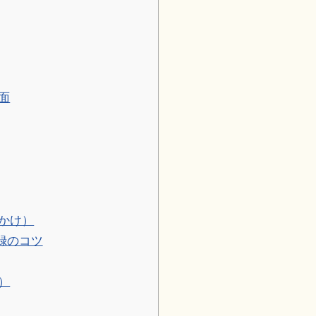
面
かけ）
録のコツ
）