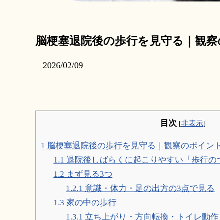
脳梗塞退院後の歩行を見守る｜観察
2026/02/09
目次
[
非表示
]
1
脳梗塞退院後の歩行を見守る｜観察のポイン
1.1
退院後しばらくに起こりやすい「歩行の
1.2
まず見る3つ
1.2.1
意識・体力・足の出方の3点で見る
1.3
家の中の歩行
1.3.1
立ち上がり・方向転換・トイレ動作